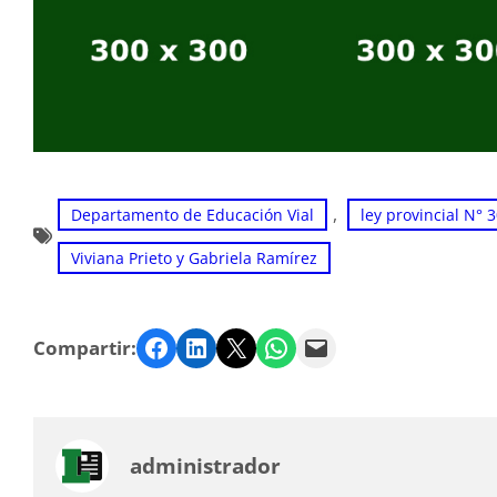
, 
Departamento de Educación Vial
ley provincial N° 
Viviana Prieto y Gabriela Ramírez
Facebook
LinkedIn
Twitter
WhatsApp
Email
Compartir:
administrador