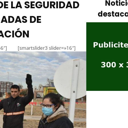
E LA SEGURIDAD
Notic
destac
NADAS DE
ACIÓN
66″]
[smartslider3 slider=»16″]