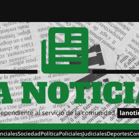
nciales
Sociedad
Política
Policiales
Judiciales
Deportes
Con