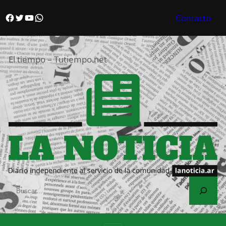
Saltar
Facebook
Twitter
YouTube
WhatsApp
Contacto
al
contenido
El tiempo – Tutiempo.net
S
e
a
r