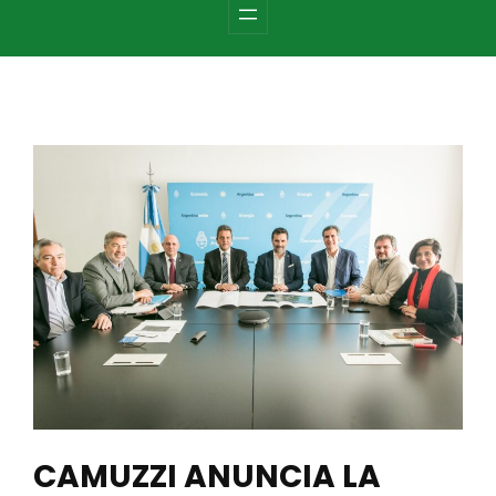
c
h
CAMUZZI ANUNCIA LA