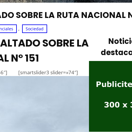
DO SOBRE LA RUTA NACIONAL N
, 
nciales
Sociedad
FALTADO SOBRE LA
Notic
destac
 N° 151
66″]
[smartslider3 slider=»74″]