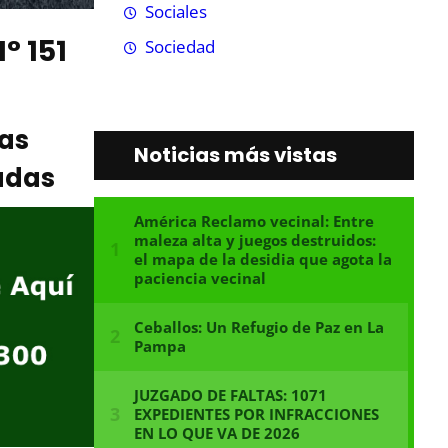
Sociales
° 151
Sociedad
ias
Noticias más vistas
adas