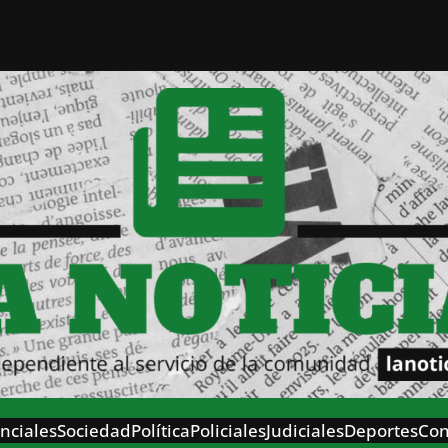
nciales
Sociedad
Política
Policiales
Judiciales
Deportes
Con