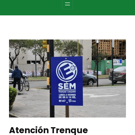
c
h
Atención Trenque