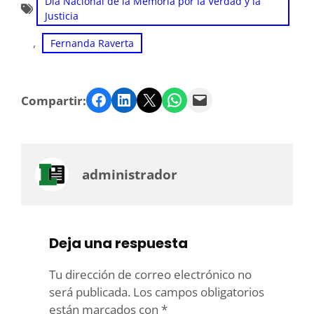
Día Nacional de la Memoria por la Verdad y la
Justicia
, 
Fernanda Raverta
Facebook
LinkedIn
Twitter
WhatsApp
Email
Compartir:
administrador
Deja una respuesta
Tu dirección de correo electrónico no
será publicada.
Los campos obligatorios
están marcados con
*