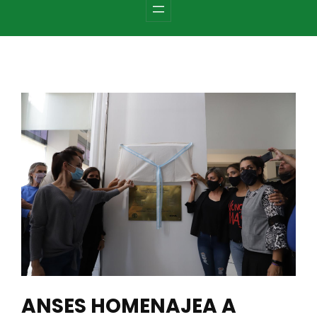
c
h
ANSES HOMENAJEA A