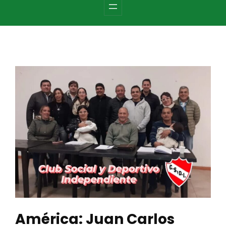
c
h
América: Juan Carlos