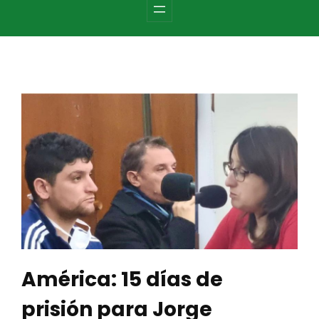
c
h
América: 15 días de
prisión para Jorge