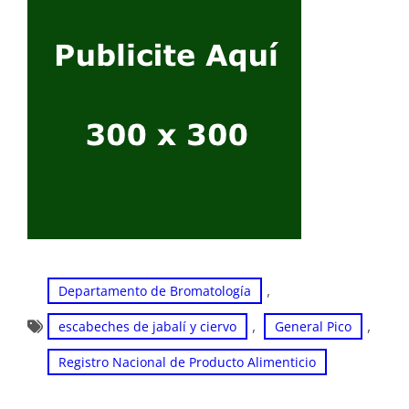
, 
Departamento de Bromatología
, 
, 
escabeches de jabalí y ciervo
General Pico
Registro Nacional de Producto Alimenticio