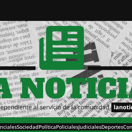
nciales
Sociedad
Política
Policiales
Judiciales
Deportes
Con