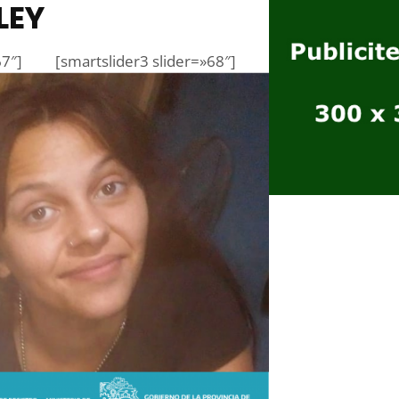
LEY
67″]
[smartslider3 slider=»68″]