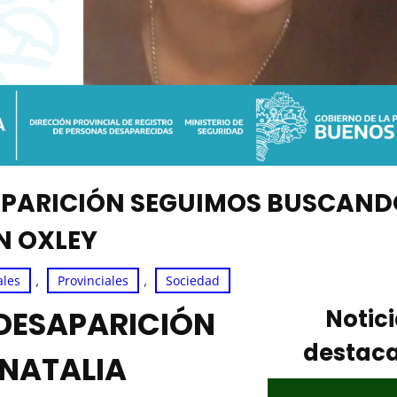
SAPARICIÓN SEGUIMOS BUSCAND
N OXLEY
, 
, 
ales
Provinciales
Sociedad
 DESAPARICIÓN
Notic
destac
NATALIA