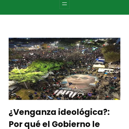
c
h
¿Venganza ideológica?:
Por qué el Gobierno le