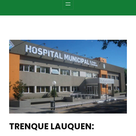
c
h
TRENQUE LAUQUEN: