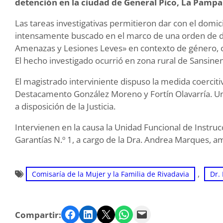
detención en la ciudad de General Pico, La Pampa
Las tareas investigativas permitieron dar con el domi
intensamente buscado en el marco de una orden de de
Amenazas y Lesiones Leves» en contexto de género, con
El hecho investigado ocurrió en zona rural de Sansine
El magistrado interviniente dispuso la medida coerciti
Destacamento González Moreno y Fortín Olavarría. Un
a disposición de la Justicia.
Intervienen en la causa la Unidad Funcional de Instrucc
Garantías N.º 1, a cargo de la Dra. Andrea Marques, 
, 
Comisaría de la Mujer y la Familia de Rivadavia
Dr.
Facebook
LinkedIn
Twitter
WhatsApp
Email
Compartir: