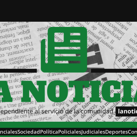
nciales
Sociedad
Política
Policiales
Judiciales
Deportes
Con