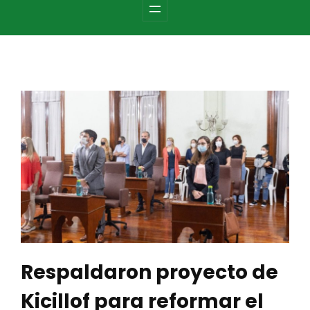
c
h
Respaldaron proyecto de
Kicillof para reformar el