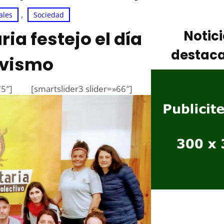
, 
ales
Sociedad
ria festejo el día
Notic
destac
ivismo
75″]
[smartslider3 slider=»66″]