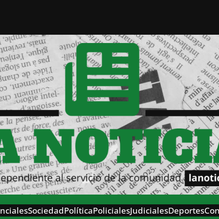
nciales
Sociedad
Política
Policiales
Judiciales
Deportes
Con