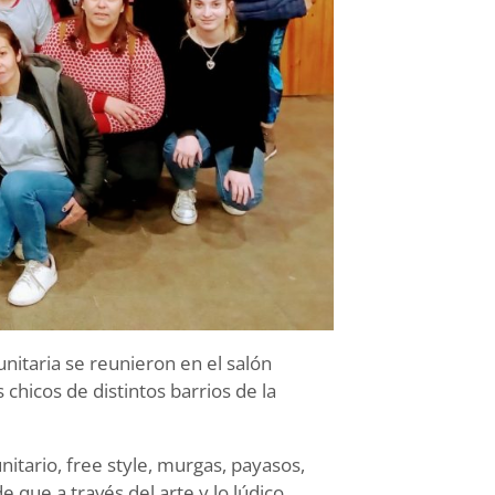
nitaria se reunieron en el salón
 chicos de distintos barrios de la
tario, free style, murgas, payasos,
 que a través del arte y lo lúdico