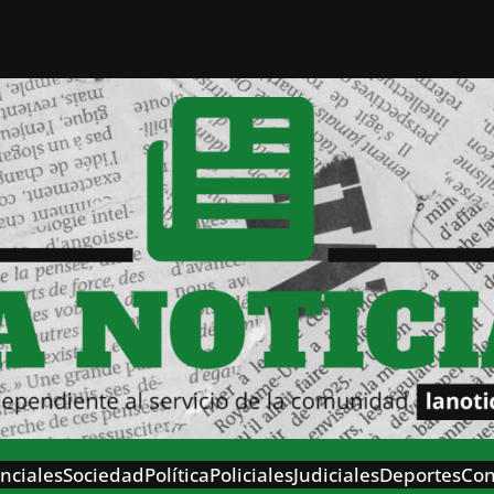
nciales
Sociedad
Política
Policiales
Judiciales
Deportes
Con