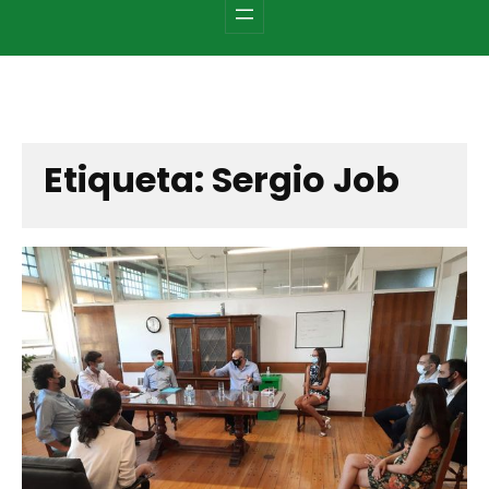
c
h
Etiqueta:
Sergio Job