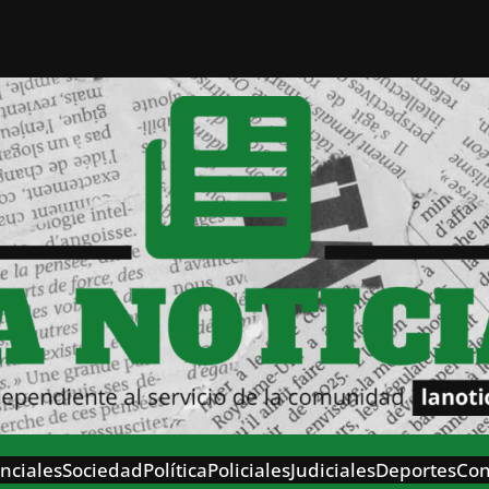
nciales
Sociedad
Política
Policiales
Judiciales
Deportes
Con