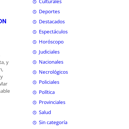
Culturales
Deportes
ON
Destacados
Espectáculos
Horóscopo
Judiciales
a
Nacionales
a, y
h,
Necrológicos
 y
Policiales
 Mar
sable
Política
Provinciales
Salud
Sin categoría