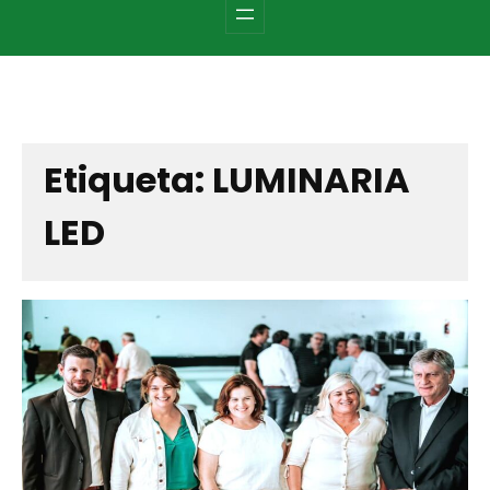
c
h
Etiqueta:
LUMINARIA
LED