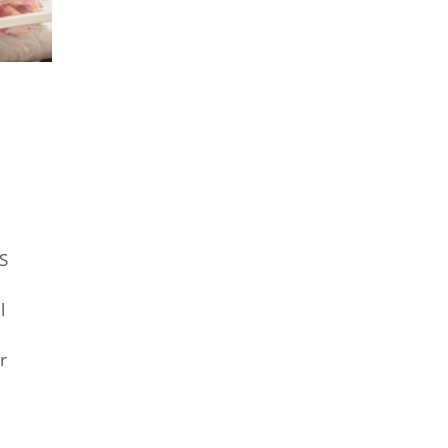
S
l
r