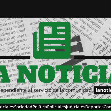
nciales
Sociedad
Política
Policiales
Judiciales
Deportes
Con