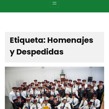
c
h
Etiqueta:
Homenajes
y Despedidas