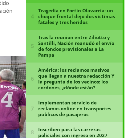
dido
zación