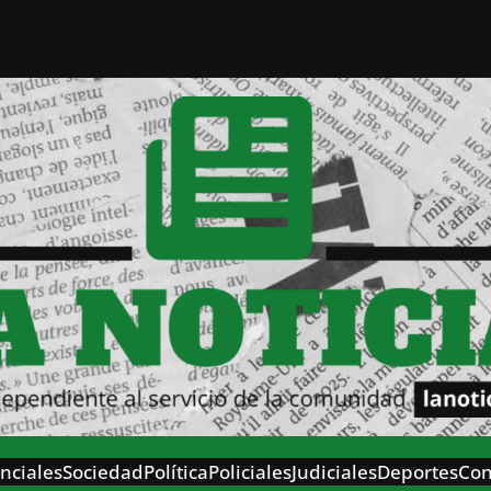
nciales
Sociedad
Política
Policiales
Judiciales
Deportes
Con