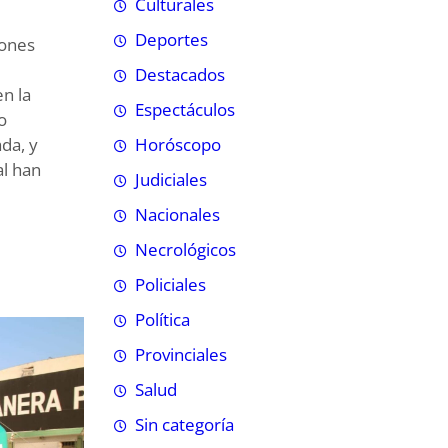
Culturales
Deportes
iones
Destacados
n la
Espectáculos
o
da, y
Horóscopo
al han
Judiciales
Nacionales
Necrológicos
Policiales
Política
Provinciales
Salud
Sin categoría