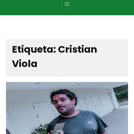
c
h
Etiqueta:
Cristian
Viola