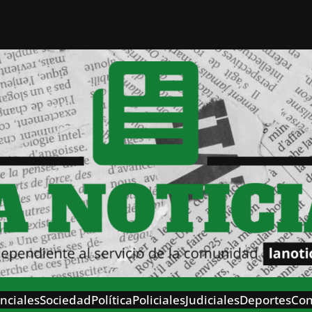
nciales
Sociedad
Política
Policiales
Judiciales
Deportes
Con