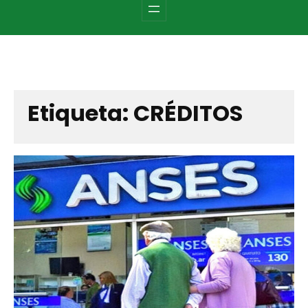
c
h
Etiqueta:
CRÉDITOS