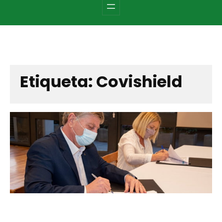
c
h
Etiqueta:
Covishield