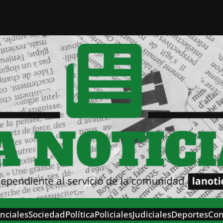
nciales
Sociedad
Política
Policiales
Judiciales
Deportes
Con