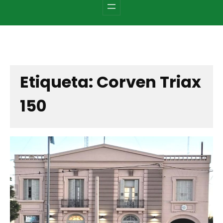
c
h
Etiqueta:
Corven Triax
150