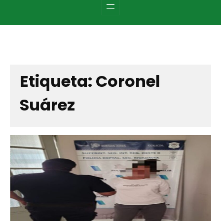
c
h
Etiqueta:
Coronel
Suárez