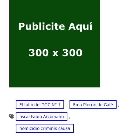
, 
, 
El fallo del TOC N° 1
Ema Piorno de Galé
, 
fiscal Fabio Arcomano
homicidio criminis causa