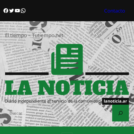
Saltar
Facebook
Twitter
YouTube
WhatsApp
Contacto
al
contenido
El tiempo – Tutiempo.net
S
e
a
r