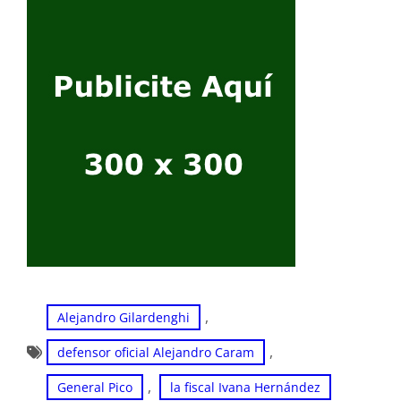
, 
Alejandro Gilardenghi
, 
defensor oficial Alejandro Caram
, 
General Pico
la fiscal Ivana Hernández