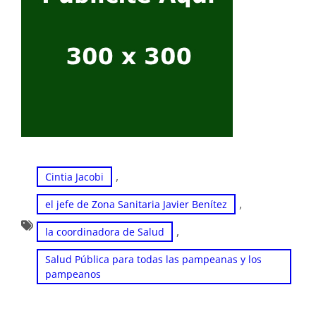
, 
Cintia Jacobi
, 
el jefe de Zona Sanitaria Javier Benítez
, 
la coordinadora de Salud
Salud Pública para todas las pampeanas y los
pampeanos