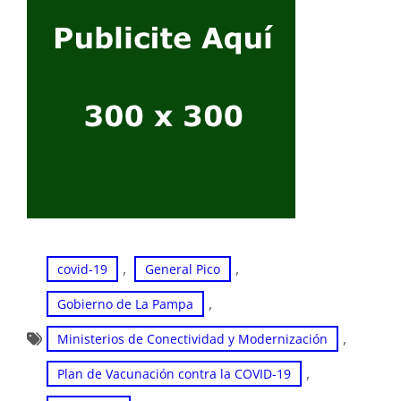
, 
, 
covid-19
General Pico
, 
Gobierno de La Pampa
, 
Ministerios de Conectividad y Modernización
, 
Plan de Vacunación contra la COVID-19