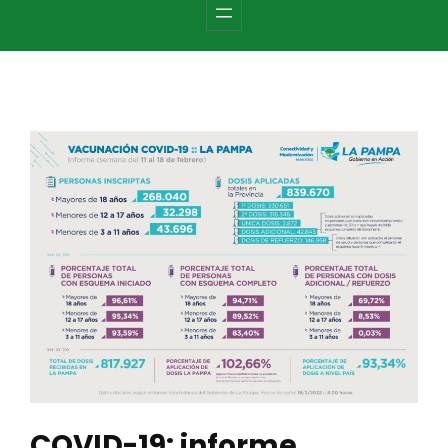
c
h
COVID-19: informe