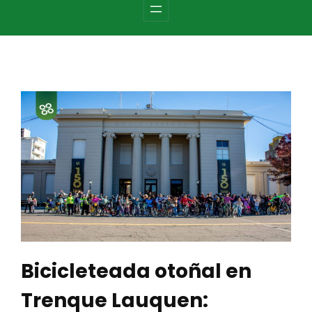
c
h
Bicicleteada otoñal en
Trenque Lauquen: