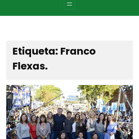
c
h
Etiqueta:
Franco
Flexas.