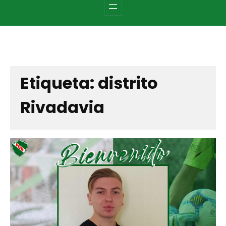
c
h
Etiqueta:
distrito
Rivadavia