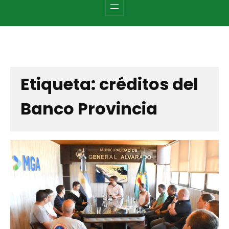
c
h
Etiqueta:
créditos del
Banco Provincia