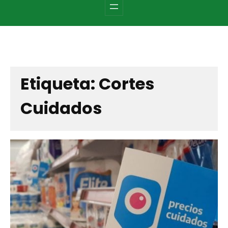
c
h
Etiqueta:
Cortes
Cuidados